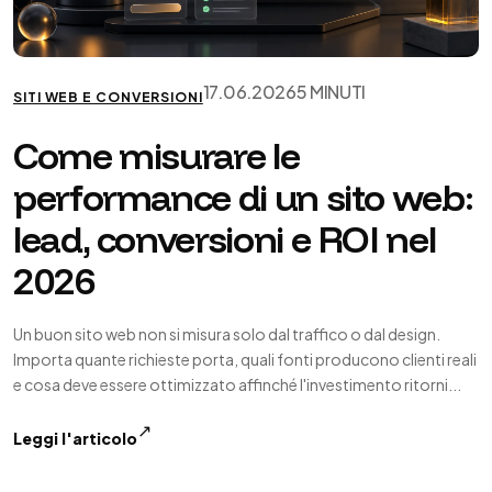
17.06.2026
5 MINUTI
SITI WEB E CONVERSIONI
Come misurare le
performance di un sito web:
lead, conversioni e ROI nel
2026
Un buon sito web non si misura solo dal traffico o dal design.
Importa quante richieste porta, quali fonti producono clienti reali
e cosa deve essere ottimizzato affinché l'investimento ritorni...
↗
Leggi l'articolo