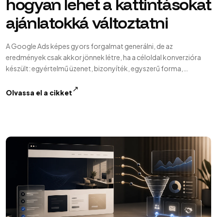
hogyan lehet a kattintásokat
ajánlatokká változtatni
A Google Ads képes gyors forgalmat generálni, de az
eredmények csak akkor jönnek létre, ha a céloldal konverzióra
készült: egyértelmű üzenet, bizonyíték, egyszerű forma,
sebesség és…
↗
Olvassa el a cikket