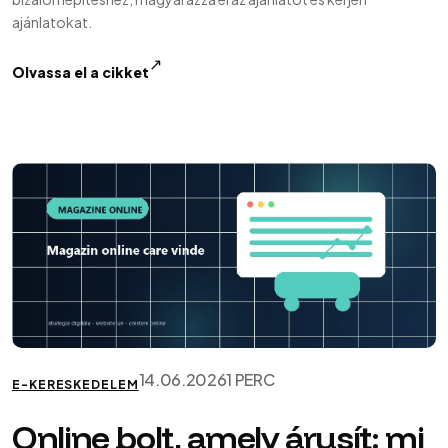
ajánlatokat.
↗
Olvassa el a cikket
14.06.2026
1 PERC
E-KERESKEDELEM
Online bolt, amely árusít: mi