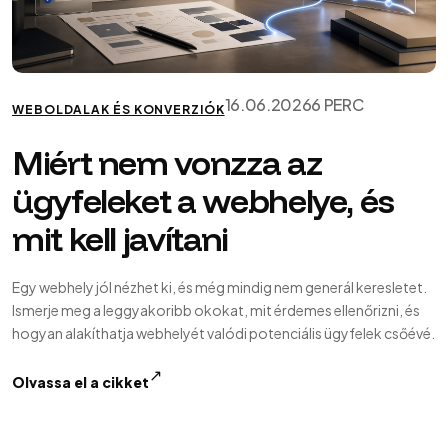
16.06.2026
6 PERC
WEBOLDALAK ÉS KONVERZIÓK
Miért nem vonzza az
ügyfeleket a webhelye, és
mit kell javítani
Egy webhely jól nézhet ki, és még mindig nem generál keresletet.
Ismerje meg a leggyakoribb okokat, mit érdemes ellenőrizni, és
hogyan alakíthatja webhelyét valódi potenciális ügyfelek csőévé.
↗
Olvassa el a cikket