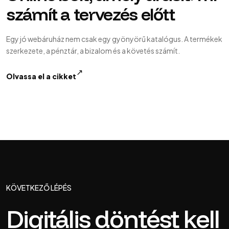
számít a tervezés előtt
Egy jó webáruház nem csak egy gyönyörű katalógus. A termékek
szerkezete, a pénztár, a bizalom és a követés számít.
↗
Olvassa el a cikket
KÖVETKEZŐ LÉPÉS
Digitális döntést kell