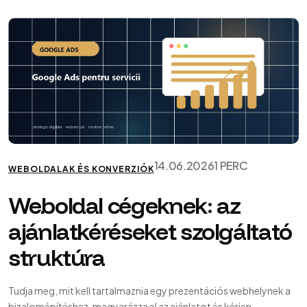
14.06.2026
1 PERC
WEBOLDALAK ÉS KONVERZIÓK
Weboldal cégeknek: az
ajánlatkéréseket szolgáltató
struktúra
Tudja meg, mit kell tartalmaznia egy prezentációs webhelynek a
bizalomépítéshez, magyarázza el az ajánlatot és kérjen