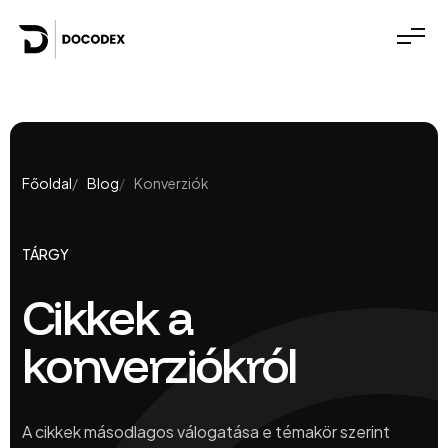
Főoldal
Blog
Konverziók
TÁRGY
Cikkek a
konverziókról
A cikkek másodlagos válogatása e témakör szerint