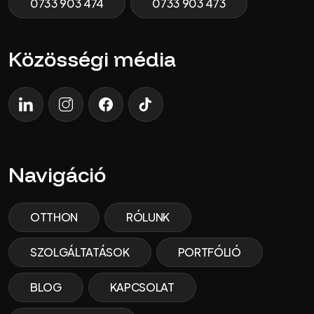
0733 903 474
0733 903 473
Közösségi média
LinkedIn
Instagram
Facebook
TikTok
Navigáció
OTTHON
RÓLUNK
SZOLGÁLTATÁSOK
PORTFÓLIÓ
BLOG
KAPCSOLAT