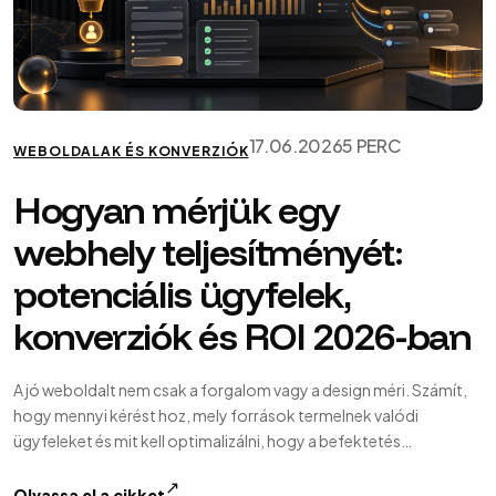
17.06.2026
5 PERC
WEBOLDALAK ÉS KONVERZIÓK
Hogyan mérjük egy
webhely teljesítményét:
potenciális ügyfelek,
konverziók és ROI 2026-ban
A jó weboldalt nem csak a forgalom vagy a design méri. Számít,
hogy mennyi kérést hoz, mely források termelnek valódi
ügyfeleket és mit kell optimalizálni, hogy a befektetés
megtérüljön...
↗
Olvassa el a cikket