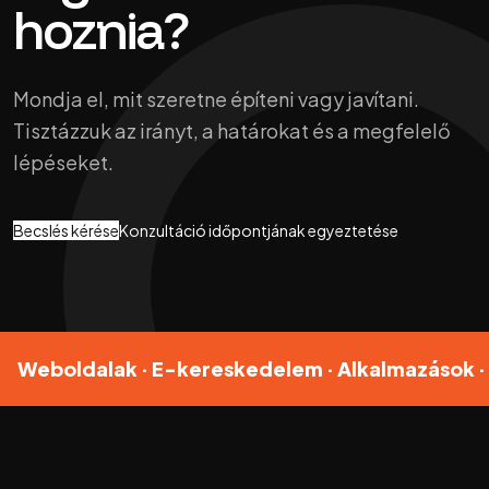
hoznia?
Mondja el, mit szeretne építeni vagy javítani.
Tisztázzuk az irányt, a határokat és a megfelelő
lépéseket.
Becslés kérése
Konzultáció időpontjának egyeztetése
Weboldalak · E-kereskedelem · Alkalmazások · Te