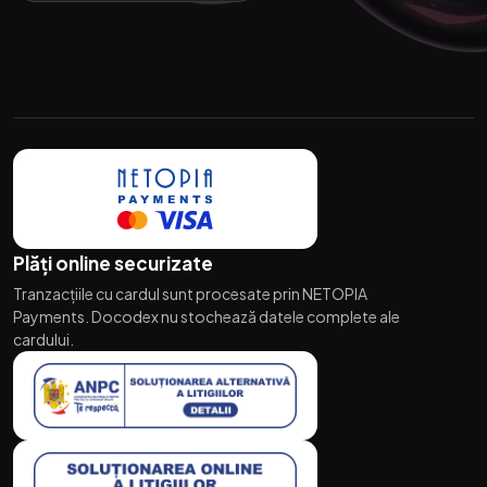
Plăți online securizate
Tranzacțiile cu cardul sunt procesate prin NETOPIA
Payments. Docodex nu stochează datele complete ale
cardului.