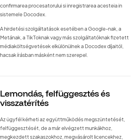
confirmarea procesatorului si inregistrarea acesteia in
sistemele Docodex.
A hirdetési szolgáltatások esetében a Google-nak, a
Metának, a TikToknak vagy más szolgáltatóknak fizetett
médiaköltségvetések elkülönülnek a Docodex díjaitól,
hacsak írásban másként nem szerepel.
Lemondás, felfüggesztés és
visszatérítés
Az ügyfél kérheti az együttműködés megszüntetését,
felfüggesztését, de a már elvégzett munkákhoz,
megkezdett szakaszokhoz, megvásárolt licencekhez,