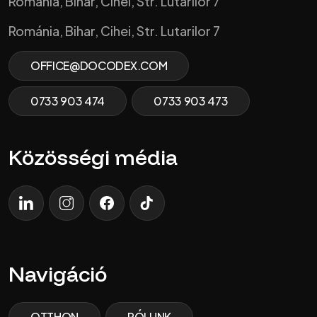
Románia, Bihar, Cihei, Str. Lutarilor 7
Románia, Bihar, Cihei, Str. Lutarilor 7
OFFICE@DOCODEX.COM
0733 903 474
0733 903 473
Közösségi média
LinkedIn
Instagram
Facebook
TikTok
Navigáció
OTTHON
RÓLUNK