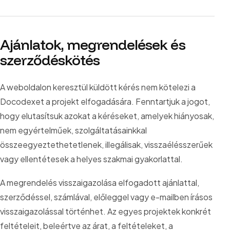
Ajánlatok, megrendelések és
szerződéskötés
A weboldalon keresztül küldött kérés nem kötelezi a
Docodexet a projekt elfogadására. Fenntartjuk a jogot,
hogy elutasítsuk azokat a kéréseket, amelyek hiányosak,
nem egyértelműek, szolgáltatásainkkal
összeegyeztethetetlenek, illegálisak, visszaélésszerűek
vagy ellentétesek a helyes szakmai gyakorlattal.
A megrendelés visszaigazolása elfogadott ajánlattal,
szerződéssel, számlával, előleggel vagy e-mailben írásos
visszaigazolással történhet. Az egyes projektek konkrét
feltételeit, beleértve az árat, a feltételeket, a