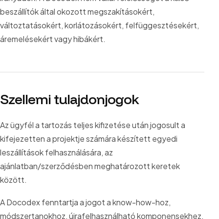
beszállítók által okozott megszakításokért,
változtatásokért, korlátozásokért, felfüggesztésekért,
áremelésekért vagy hibákért.
Szellemi tulajdonjogok
Az ügyfél a tartozás teljes kifizetése után jogosult a
kifejezetten a projektje számára készített egyedi
leszállítások felhasználására, az
ajánlatban/szerződésben meghatározott keretek
között.
A Docodex fenntartja a jogot a know-how-hoz,
módszertanokhoz, újrafelhasználható komponensekhez,