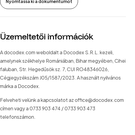
Nyomtassa ki a dokumentumot
Üzemeltetői információk
A docodex.com weboldalt a Docodex S.R.L. kezeli,
amelynek székhelye Romániában, Bihar megyében, Cihei
faluban, Str. Hegedűsök sz. 7, CUI RO48346026,
Cégjegyzékszám J05/1587/2023. A használt nyilvános
márka a Docodex.
Felveheti velünk a kapcsolatot az office@docodex.com
címen vagy a 0733 903 474 / 0733 903 473
telefonszámon.