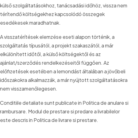
külső szolgáltatásokhoz, tanácsadási időhöz, vissza nem
térítendő költségekhez kapcsolódó összegek
esedékesek maradhatnak.
A visszatérítések elemzése eseti alapon történik, a
szolgáltatás típusától, a projekt szakaszától, a már
elkülönített időtől, a külső költségektől és az
ajánlat/szerződés rendelkezéseitől függően. Az
előfizetések esetében a lemondást általában a jövőbeli
időszakokra alkalmazzák, a már nyújtott szolgáltatásokra
nem visszamenőlegesen.
Conditiile detaliate sunt publicate in Politica de anulare si
rambursare. Modul de prestare si predare a livrabilelor
este descris in Politica de livrare si prestare.