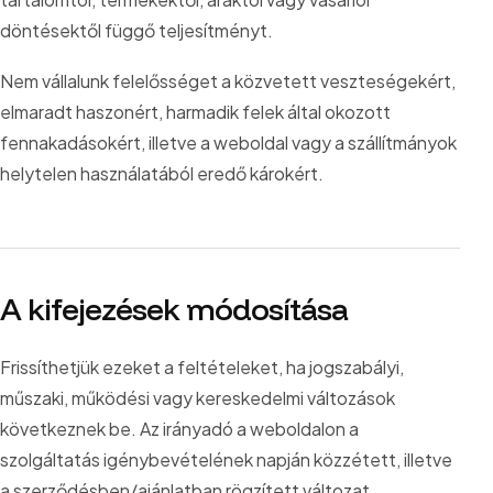
döntésektől függő teljesítményt.
Nem vállalunk felelősséget a közvetett veszteségekért,
elmaradt haszonért, harmadik felek által okozott
fennakadásokért, illetve a weboldal vagy a szállítmányok
helytelen használatából eredő károkért.
A kifejezések módosítása
Frissíthetjük ezeket a feltételeket, ha jogszabályi,
műszaki, működési vagy kereskedelmi változások
következnek be. Az irányadó a weboldalon a
szolgáltatás igénybevételének napján közzétett, illetve
a szerződésben/ajánlatban rögzített változat.