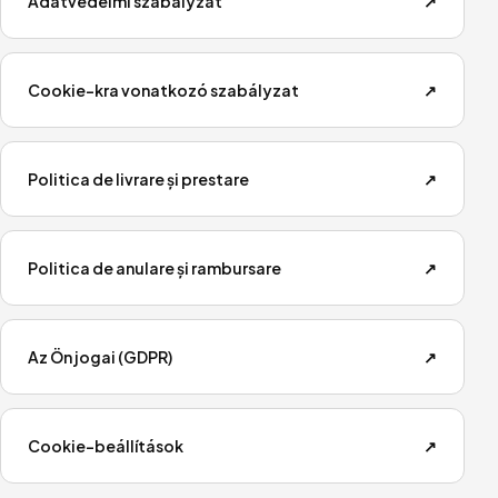
Adatvédelmi szabályzat
↗
Cookie-kra vonatkozó szabályzat
↗
Politica de livrare și prestare
↗
Politica de anulare și rambursare
↗
Az Ön jogai (GDPR)
↗
Cookie-beállítások
↗