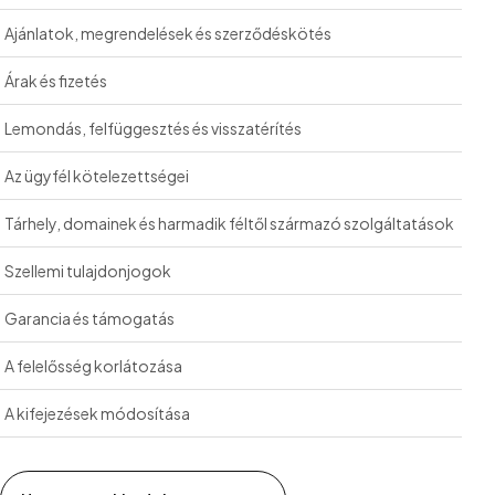
Ajánlatok, megrendelések és szerződéskötés
Árak és fizetés
Lemondás, felfüggesztés és visszatérítés
Az ügyfél kötelezettségei
Tárhely, domainek és harmadik féltől származó szolgáltatások
Szellemi tulajdonjogok
Garancia és támogatás
A felelősség korlátozása
A kifejezések módosítása