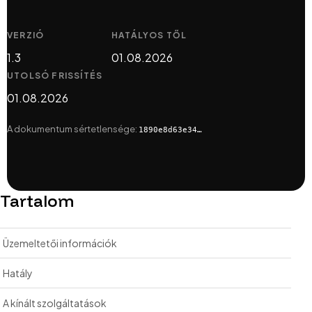
VERZIÓ
HATÁLYOS TŐL
1.3
01.08.2026
UTOLSÓ FRISSÍTÉS
01.08.2026
A dokumentum sértetlensége:
1890e8d63e34…
Tartalom
Üzemeltetői információk
Hatály
A kínált szolgáltatások