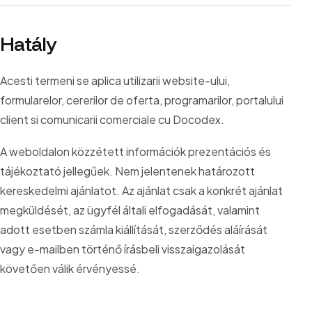
Hatály
Acesti termeni se aplica utilizarii website-ului,
formularelor, cererilor de oferta, programarilor, portalului
client si comunicarii comerciale cu Docodex.
A weboldalon közzétett információk prezentációs és
tájékoztató jellegűek. Nem jelentenek határozott
kereskedelmi ajánlatot. Az ajánlat csak a konkrét ajánlat
megküldését, az ügyfél általi elfogadását, valamint
adott esetben számla kiállítását, szerződés aláírását
vagy e-mailben történő írásbeli visszaigazolását
követően válik érvényessé.