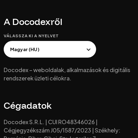
A Docodexről
VÁLASSZA KI A NYELVET
Docodex – weboldalak, alkalmazások és digitális
rendszerek üzleti célokra.
Cégadatok
Docodex S.R.L. | CUI RO48346026 |
Cégjegyzékszám J05/1587/2023 | Székhely: