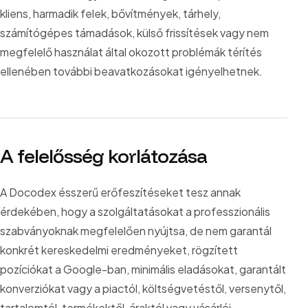
kliens, harmadik felek, bővítmények, tárhely,
számítógépes támadások, külső frissítések vagy nem
megfelelő használat által okozott problémák térítés
ellenében további beavatkozásokat igényelhetnek.
A felelősség korlátozása
A Docodex ésszerű erőfeszítéseket tesz annak
érdekében, hogy a szolgáltatásokat a professzionális
szabványoknak megfelelően nyújtsa, de nem garantál
konkrét kereskedelmi eredményeket, rögzített
pozíciókat a Google-ban, minimális eladásokat, garantált
konverziókat vagy a piactól, költségvetéstől, versenytől,
tartalomtól, termékektől, áraktól vagy vásárlói