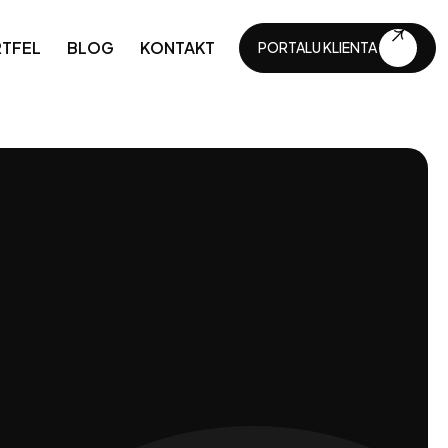
TFEL
BLOG
KONTAKT
PORTALU KLIENTA
PORTALU KLIENTA
API i integracje
Automatyzacja biznesu
Konserwacja techniczna
Ciągły rozwój
Cyfryzacja biznesu