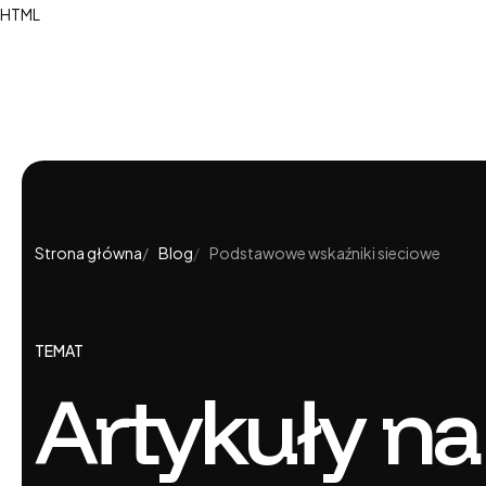
HTML
Strony internetowe dla biznesu
Aplik
Strona główna
Blog
Podstawowe wskaźniki sieciowe
Sklepy internetowe
Platf
Niestandardowe platformy e-commerce
Aplik
Rozwó
TEMAT
Artykuły na