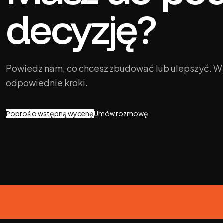
decyzję?
Powiedz nam, co chcesz zbudować lub ulepszyć. Wy
odpowiednie kroki.
Poproś o wstępną wycenę
Umów rozmowę