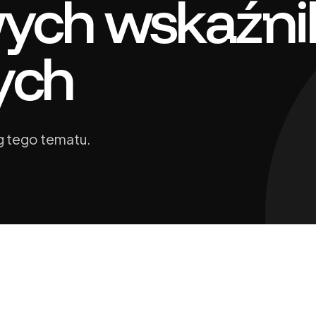
ych wskaźn
ych
 tego tematu.