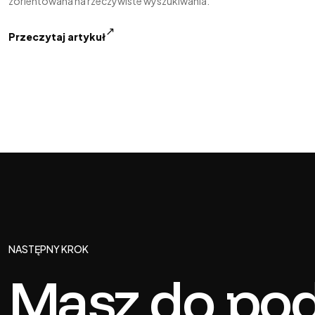
zorientowana na rzeczywiste wyszukiwania.
↗
Przeczytaj artykuł
NASTĘPNY KROK
Masz do pod