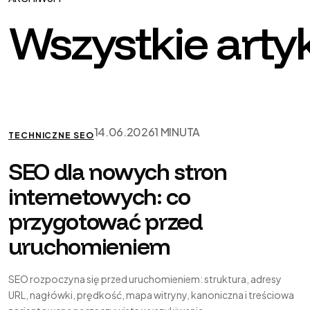
Wszystkie arty
14.06.2026
1 MINUTA
TECHNICZNE SEO
SEO dla nowych stron
internetowych: co
przygotować przed
uruchomieniem
SEO rozpoczyna się przed uruchomieniem: struktura, adresy
URL, nagłówki, prędkość, mapa witryny, kanoniczna i treściowa