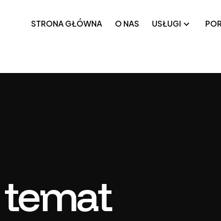
STRONA GŁÓWNA
O NAS
USŁUGI
POR
acje internetowe
Techniczne SEO
ormy SaaS
Google Ads
acje mobilne
Meta Ads
j białej etykiety
 temat