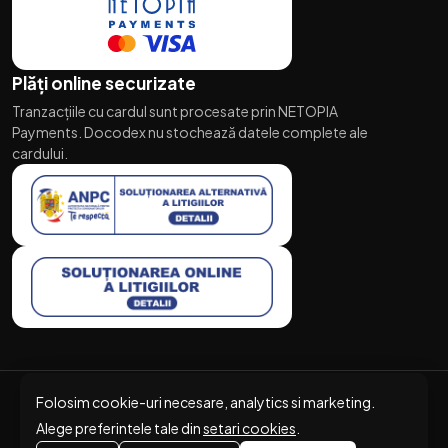
Plăți online securizate
Tranzacțiile cu cardul sunt procesate prin NETOPIA
Payments. Docodex nu stochează datele complete ale
cardului.
Folosim cookie-uri necesare, analytics si marketing.
© 2026 Docodex. Toate drepturile rezervate.
Alege preferintele tale din
setari cookies
.
/
/
Politica de confidențialitate
Termeni și condiții