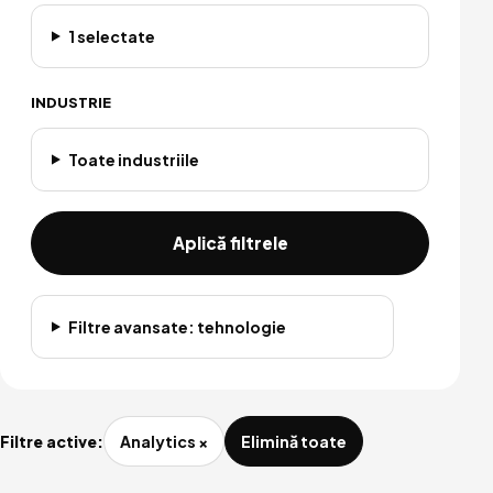
1 selectate
INDUSTRIE
Toate industriile
Aplică filtrele
Filtre avansate: tehnologie
Filtre active:
Analytics
×
Elimină toate