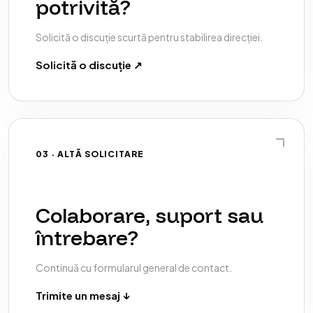
potrivită?
Solicită o discuție scurtă pentru stabilirea direcției.
Solicită o discuție ↗
03 · ALTĂ SOLICITARE
Colaborare, suport sau
întrebare?
Continuă cu formularul general de contact.
Trimite un mesaj ↓