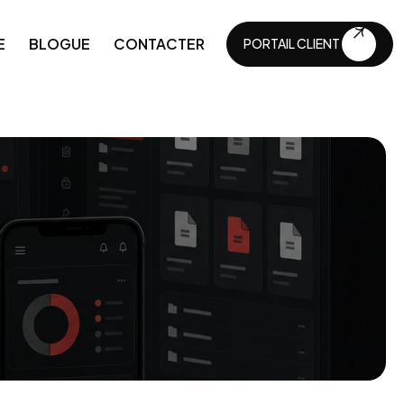
E
BLOGUE
CONTACTER
PORTAIL CLIENT
PORTAIL CLIENT
ique
API et intégrations
Automatisations commerciales
Maintenance technique
Développement continu
Numérisation des entreprises