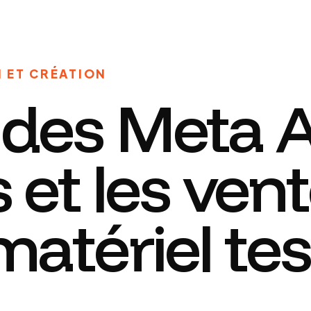
I ET CRÉATION
 des Meta 
s et les ven
 matériel te