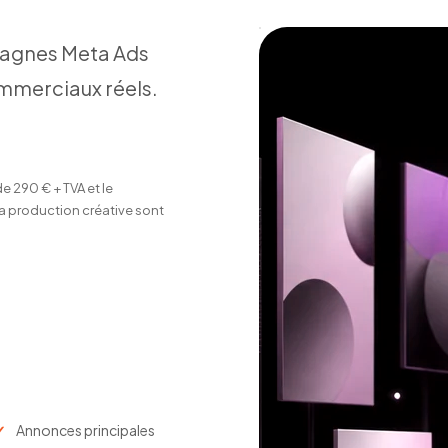
pagnes Meta Ads
commerciaux réels.
e 290 € + TVA et le
 la production créative sont
Annonces principales