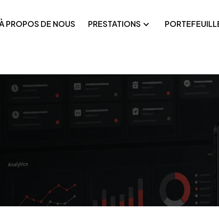
À PROPOS DE NOUS
PRESTATIONS
PORTEFEUILL
cations Web
Référencement techn
formes SaaS
Google Ads
onnalisées
cations mobiles
Meta Ads
loppement en marque blanche