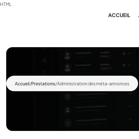
HTML
ACCUEIL
Sites Web pour entreprises
Appli
Boutiques en ligne
Plate
Accueil
/
Prestations
/
Administration des méta-annonces
Plateformes de commerce électronique pers
Appli
Déve