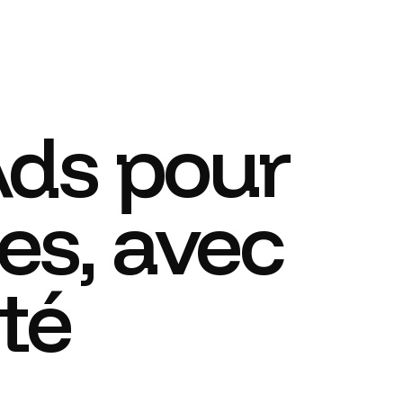
Ads pour
tes, avec
sté