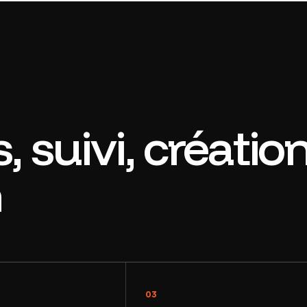
s, suivi, créatio
n
03