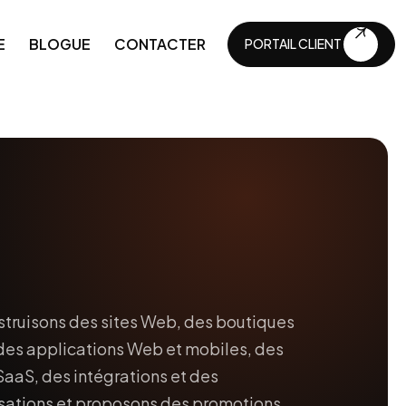
E
BLOGUE
CONTACTER
PORTAIL CLIENT
PORTAIL CLIENT
ique
API et intégrations
Automatisations commerciales
Maintenance technique
Développement continu
Numérisation des entreprises
truisons des sites Web, des boutiques
 des applications Web et mobiles, des
SaaS, des intégrations et des
ations et proposons des promotions,