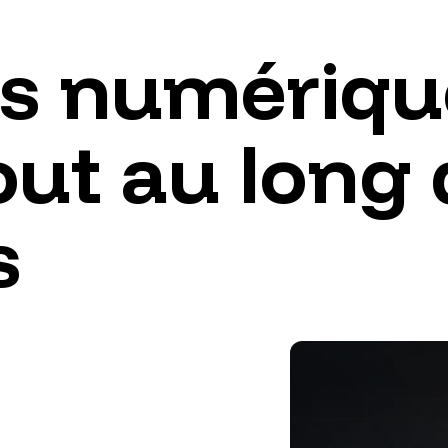
s
numériqu
out
au
long
s