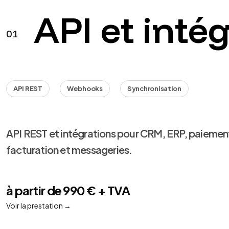
API et inté
01
API REST
Webhooks
Synchronisation
API REST et intégrations pour CRM, ERP, paiemen
facturation et messageries.
à partir de 990 € + TVA
Voir la prestation
→