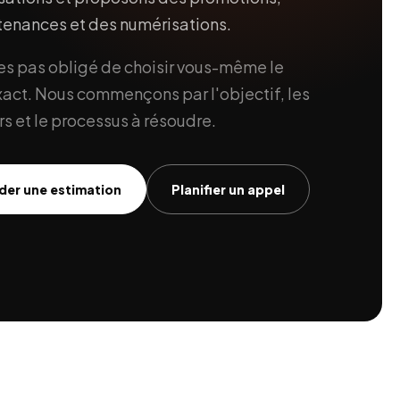
enances et des numérisations.
es pas obligé de choisir vous-même le
xact. Nous commençons par l'objectif, les
rs et le processus à résoudre.
er une estimation
Planifier un appel