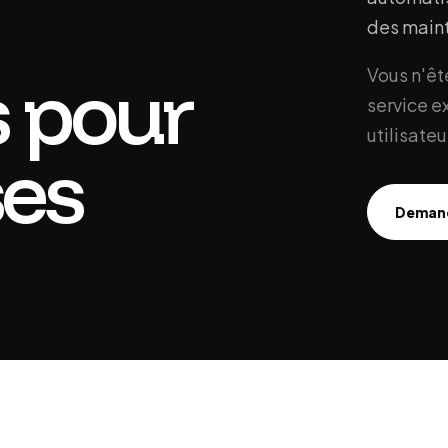
des maint
 pour
Vous n'êt
service e
utilisateu
ses
Demand