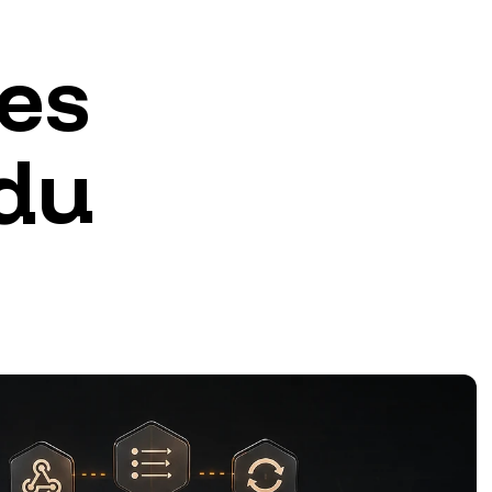
es
du