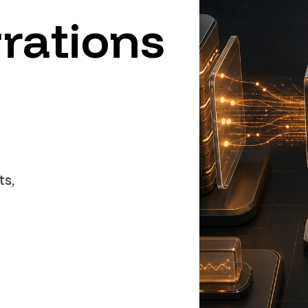
grations
ts,