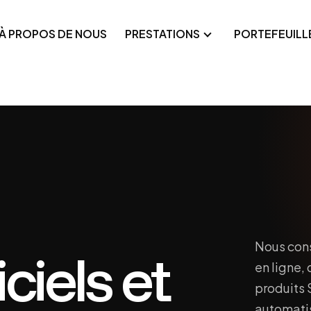
À PROPOS DE NOUS
PRESTATIONS
PORTEFEUILL
cations Web
Référencement techn
formes SaaS
Google Ads
onnalisées
cations mobiles
Meta Ads
loppement en marque blanche
Nous cons
ciels et
en ligne,
produits 
automatis