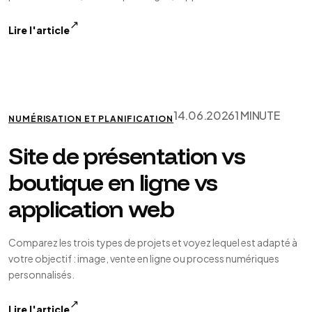
référencement.
↗
Lire l'article
14.06.2026
1 MINUTE
NUMÉRISATION ET PLANIFICATION
Site de présentation vs
boutique en ligne vs
application web
Comparez les trois types de projets et voyez lequel est adapté à
votre objectif : image, vente en ligne ou process numériques
personnalisés.
↗
Lire l'article