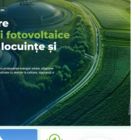
Folosim cookie-uri necesare, analytics si marketing.
Alege preferintele tale din
setari cookies
.
Respinge
Personalizeaza
Accepta toate