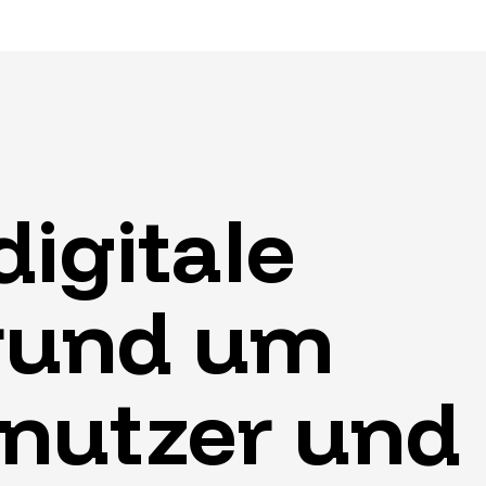
digitale
rund
um
nutzer
und