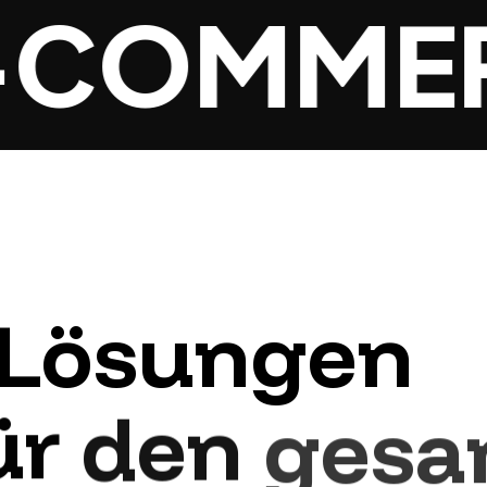
COMMER
Lösungen
ür
den
gesa