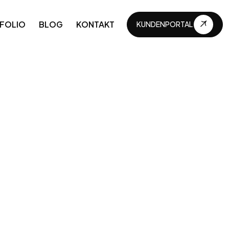
FOLIO
BLOG
KONTAKT
KUNDENPORTAL
KUNDENPORTAL
APIs und Integrationen
Geschäftsautomatisierungen
Technische Wartung
Kontinuierliche Weiterentwicklung
Unternehmensdigitalisierung