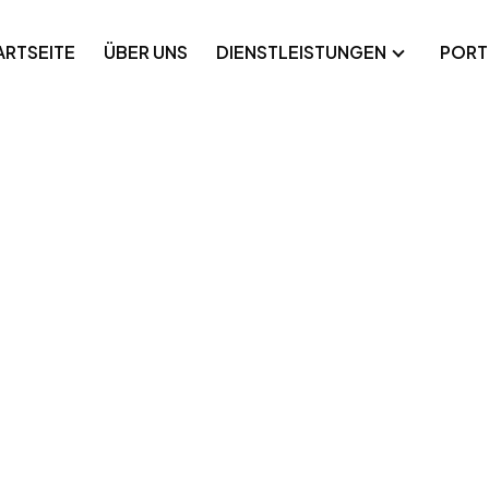
ARTSEITE
ÜBER UNS
DIENSTLEISTUNGEN
PORT
nwendungen
Technisches SEO
Plattformen
Google Ads
n
le Anwendungen
Meta Ads
-Label-Entwicklung