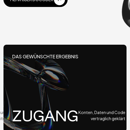
MEHR ÜBER DOCODEX
DAS GEWÜNSCHTE ERGEBNIS
ZUGANG
 und
Konten, Daten und Code
iten
vertraglich geklärt