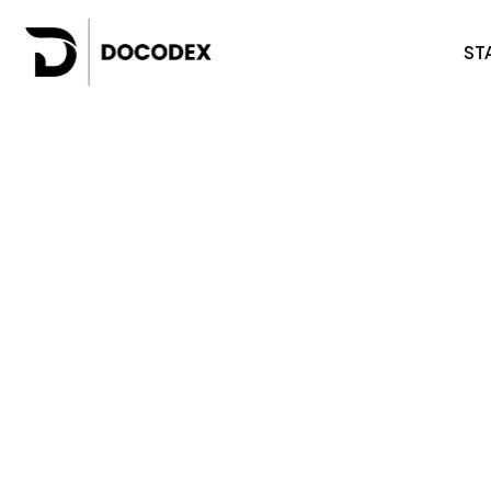
ST
Websites für Unternehmen
Weba
Online-Shops
SaaS-
Benutzerdefinierte E-Commerce-Plattforme
Mobi
White