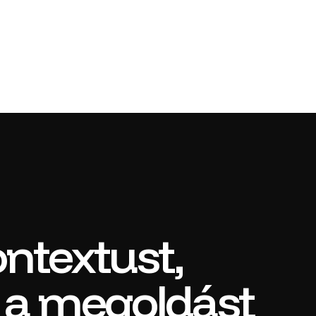
ontextust,
k a megoldást