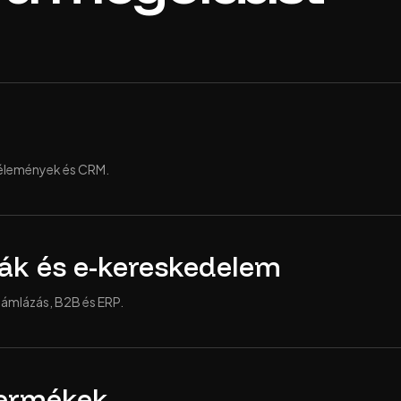
 vélemények és CRM.
ák és e-kereskedelem
 számlázás, B2B és ERP.
 termékek