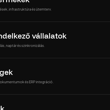
ések, infrastruktúra és ütemterv.
ndelkező vállalatok
, naptár és szinkronizálás.
égek
 dokumentumok és ERP integráció.
ók