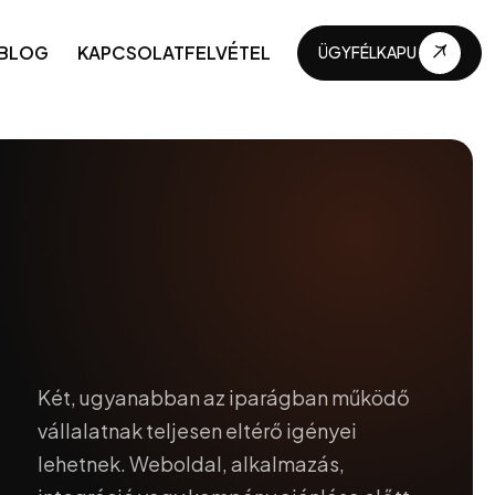
BLOG
KAPCSOLATFELVÉTEL
ÜGYFÉLKAPU
ÜGYFÉLKAPU
API-k és integrációk
Üzleti automatizálások
Műszaki karbantartás
Folyamatos fejlesztés
Üzleti digitalizálás
Két, ugyanabban az iparágban működő
vállalatnak teljesen eltérő igényei
lehetnek. Weboldal, alkalmazás,