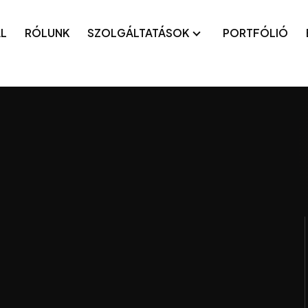
L
RÓLUNK
SZOLGÁLTATÁSOK
PORTFÓLIÓ
s alkalmazások
Technikai SEO
platformok
Google Ads
 alkalmazások
Meta Ads
-label fejlesztés