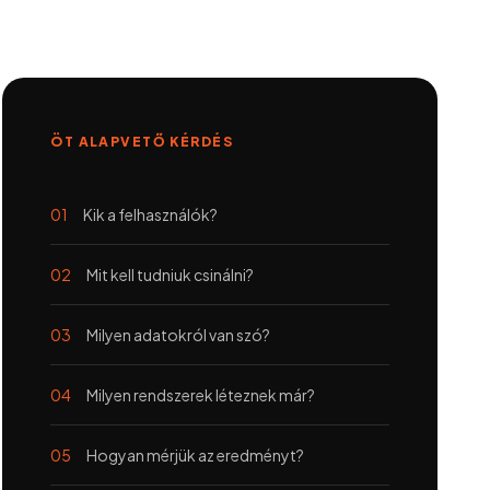
ÖT ALAPVETŐ KÉRDÉS
Kik a felhasználók?
Mit kell tudniuk csinálni?
Milyen adatokról van szó?
Milyen rendszerek léteznek már?
Hogyan mérjük az eredményt?