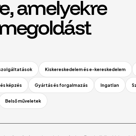
e, amelyekre
 megoldást
 szolgáltatások
Kiskereskedelem és e-kereskedelem
 és képzés
Gyártás és forgalmazás
Ingatlan
S
Belső műveletek