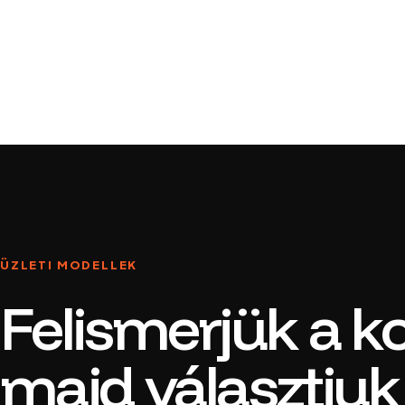
ÜZLETI MODELLEK
Felismerjük a k
majd választju