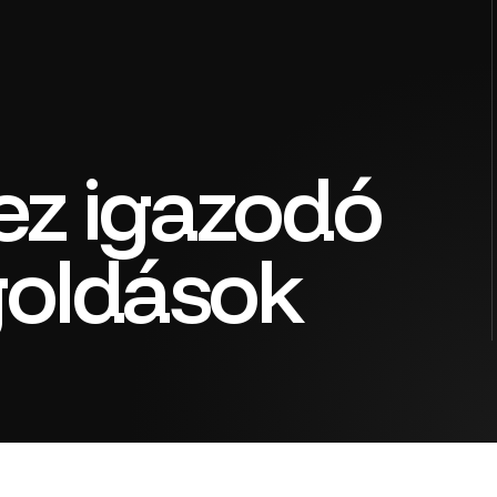
z igazodó
goldások