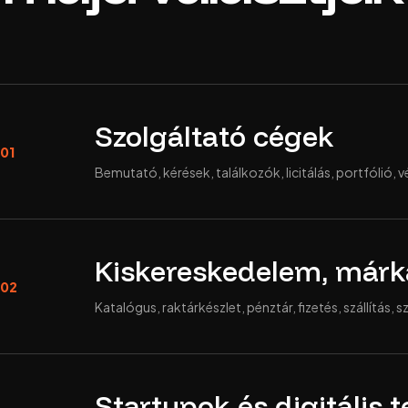
Szolgáltató cégek
01
Bemutató, kérések, találkozók, licitálás, portfólió,
Kiskereskedelem, márk
02
Katalógus, raktárkészlet, pénztár, fizetés, szállítás,
Startupok és digitális