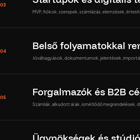
03
MVP, fiókok, szerepek, számlázás, elemzések, értesít
Belső folyamatokkal re
04
Jóváhagyások, dokumentumok, jelentések, importálás
Forgalmazók és B2B c
05
Számlák, alkudott árak, ismétlődő megrendelések,
Ügynökségek és stúdi