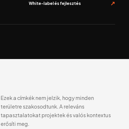
White-label és fejlesztés
Ezek a címkék nem jelzik, hogy minden
területre szakosodtunk. A releváns
tapasztalatokat projektek és valós kontextus
erősíti meg.