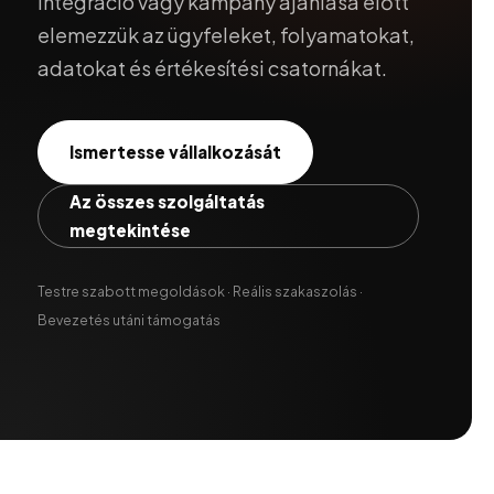
integráció vagy kampány ajánlása előtt
elemezzük az ügyfeleket, folyamatokat,
adatokat és értékesítési csatornákat.
Ismertesse vállalkozását
Az összes szolgáltatás
megtekintése
Testre szabott megoldások · Reális szakaszolás ·
Bevezetés utáni támogatás