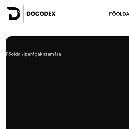
FŐOLDA
Főoldal
/
Iparágak számára
Weboldalak vállalkozások számára
Webe
Online boltok
SaaS 
Egyedi e-kereskedelmi platformok
Mobil
White