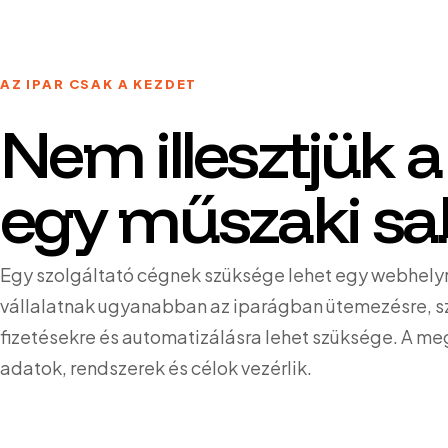
AZ IPAR CSAK A KEZDET
Nem illesztjük a
egy műszaki sa
Egy szolgáltató cégnek szüksége lehet egy webhely
vállalatnak ugyanabban az iparágban ütemezésre, 
fizetésekre és automatizálásra lehet szüksége. A me
adatok, rendszerek és célok vezérlik.