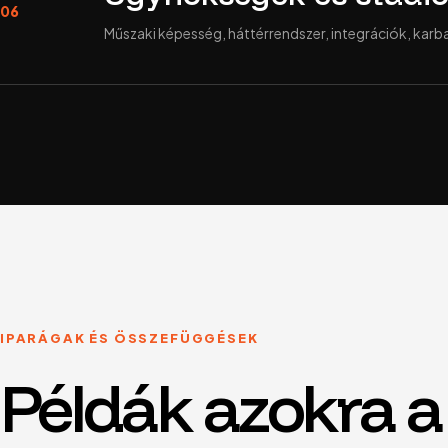
06
Műszaki képesség, háttérrendszer, integrációk, karb
IPARÁGAK ÉS ÖSSZEFÜGGÉSEK
Példák azokra a