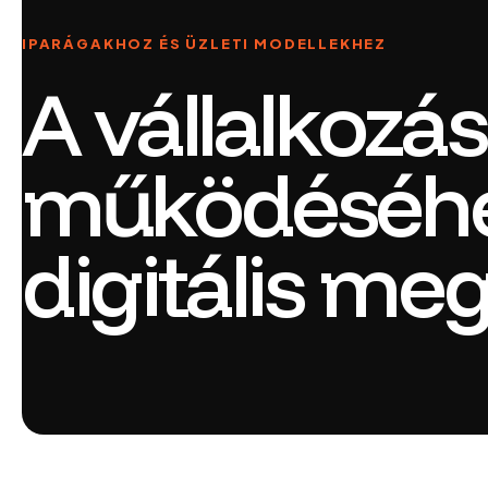
IPARÁGAKHOZ ÉS ÜZLETI MODELLEKHEZ
A vállalkozás
működéséhe
digitális me