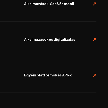
Alkalmazások, SaaS és mobil
Alkalmazások és digitalizálás
Egyéni platformok és API-k