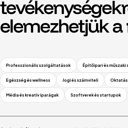
tevékenységekr
elemezhetjük a
Professzionális szolgáltatások
Építőipari és műszaki
Egészség és wellness
Jogi és számviteli
Oktatás
Média és kreatív iparágak
Szoftverek és startupok