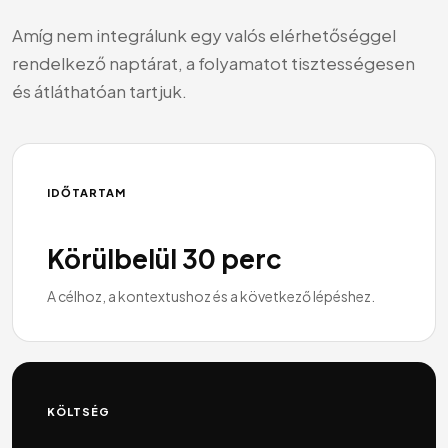
Amíg nem integrálunk egy valós elérhetőséggel
rendelkező naptárat, a folyamatot tisztességesen
és átláthatóan tartjuk.
IDŐTARTAM
Körülbelül 30 perc
A célhoz, a kontextushoz és a következő lépéshez.
KÖLTSÉG