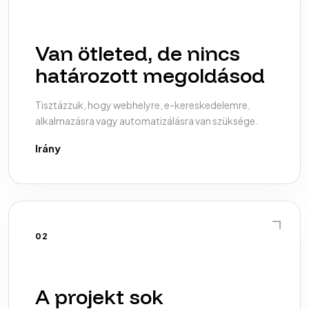
Van ötleted, de nincs
határozott megoldásod
Tisztázzuk, hogy webhelyre, e-kereskedelemre,
alkalmazásra vagy automatizálásra van szüksége.
Irány
02
A projekt sok