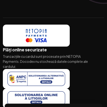
Plăți online securizate
Tranzacțiile cu cardul sunt procesate prin NETOPIA
Payments. Docodex nu stochează datele complete ale
cardului.