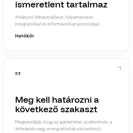
ismeretlent tartalmaz
A hiányzó felhasználókat, folyamatokat,
integrációkat és információkat azonosítjuk.
Hatókör
03
Meg kell határozni a
következő szakaszt
Megbeszéljük, hogy az ajánlattétel, az ellenőrzés, a
felfedezés vagy a megvalósítás a következő.