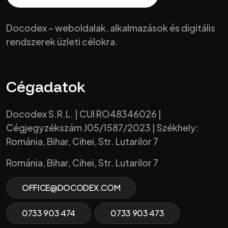
Docodex – weboldalak, alkalmazások és digitális
rendszerek üzleti célokra.
Cégadatok
Docodex S.R.L. | CUI RO48346026 |
Cégjegyzékszám J05/1587/2023 | Székhely:
Románia, Bihar, Cihei, Str. Lutarilor 7
Románia, Bihar, Cihei, Str. Lutarilor 7
OFFICE@DOCODEX.COM
0733 903 474
0733 903 473