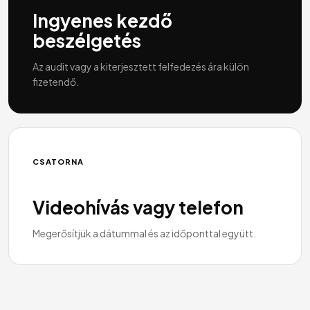
Ingyenes kezdő
beszélgetés
Az audit vagy a kiterjesztett felfedezés ára külön
fizetendő.
CSATORNA
Videohívás vagy telefon
Megerősítjük a dátummal és az időponttal együtt.