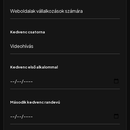
Kedvenc csatorna
Kedvenc első alkalommal
Második kedvenc randevú