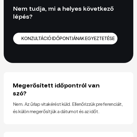
Nem tudja, mi a helyes következő
lépés?
KONZULTÁCIÓ IDŐPONTJÁNAK EGYEZTETÉSE
KONZULTÁCIÓ IDŐPONTJÁNAK EGYEZTETÉSE
Megerősített időpontról van
szó?
Nem. Az űrlap vitakérést küld. Ellenőrizzük preferenciáit,
és külön megerősítjük a dátumot és az időt.