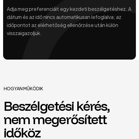
Adja meg preferenciáit egy kezdeti beszélgetéshez. A
dátum és az idő nincs automatikusan lefoglalva; az
időpontot az elérhetőség ellenőrzése után külön
visszaigazoljuk.
HOGYAN MŰKÖDIK
Beszélgetési kérés,
nem megerősített
időköz