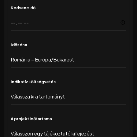
Kedvenc idő
Időzóna
Indikatív költségvetés
A projekt időtartama