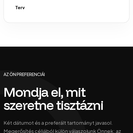
Terv
AZ ÖN PREFERENCIÁI
Mondja el, mit
szeretne tisztázni
Két dátumot és a preferált tartományt javasol.
Megerősítés céljából külön válaszolunk Önnek; az