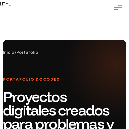
HTML
Inicio
/
Portafolio
PORTAFOLIO DOCODEX
Proyectos
digitales creados
para problemas y